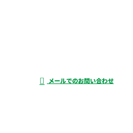
お電話でのお問い合わせ
088-696-3387
雨漏り修理・塗装
工事は徳島県阿波
メールでのお問い合わせ
市などに対応のマルモリ塗装有限会社へ
ホーム
業務案内