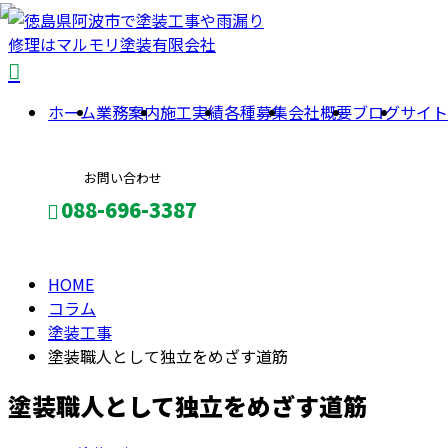
COLUMN
コ
ホーム
業務案内
施工実績
各種募集
会社概要
ブログ
サイト
ラ
お問い合わせ
ム
088-696-3387
HOME
メールフォーム
コラム
塗装工事
塗装職人として独立をめざす道筋
塗装職人として独立をめざす道筋