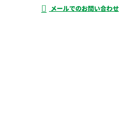
メールでのお問い合わせ
市などに対応のマルモリ塗装有限会社へ
ホーム
業務案内
施工実績
各種募集
会社概要
ブログ
サイトマップ
お問い合わせ
雨漏り修理・塗装工事は徳島県阿波市などに対応のマ
ルモリ塗装有限会社へ
〒771-1401