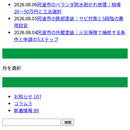
2026.08.06
阿波市のベランダ防水剥がれ修理｜相場
20〜50万円と工法選択
2026.08.05
阿波市の鉄部塗装｜サビ対策と5段階の費
用目安
2026.08.04
阿波市の外壁塗装｜火災保険で補修する条
件と申請の5ステップ
月別アーカイブ
月を選択
カテゴリー
お知らせ
107
コラム
5
新着情報
89