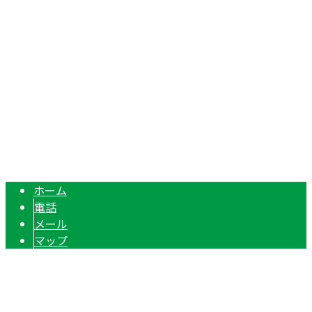
徳島県阿波市吉野町柿原字原127番地1
Googleマップで確認する
TEL：088-696-3387 FAX：088-696-5338
塗装工事なら徳島県阿波市の塗装業者『マルモリ塗装有限会
Copyright © 雨漏り修理・塗装工事は徳島県阿波市などに対応のマルモリ
塗装有限会社へ. All rights reserved.
ホーム
電話
メール
マップ