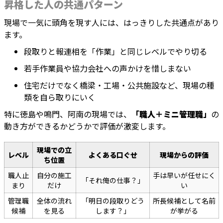
昇格した人の共通パターン
現場で一気に頭角を現す人には、はっきりした共通点があり
ます。
段取りと報連相を「作業」と同じレベルでやり切る
若手作業員や協力会社への声かけを惜しまない
住宅だけでなく橋梁・工場・公共施設など、現場の種
類を自ら取りにいく
特に徳島や鳴門、阿南の現場では、
「職人＋ミニ管理職」
の
動き方ができるかどうかで評価が激変します。
現場での立
レベル
よくある口ぐせ
現場からの評価
ち位置
職人止
自分の施工
手は早いが任せにく
「それ俺の仕事？」
まり
だけ
い
管理職
全体の流れ
「明日の段取りどう
所長候補として名前
候補
を見る
します？」
が挙がる