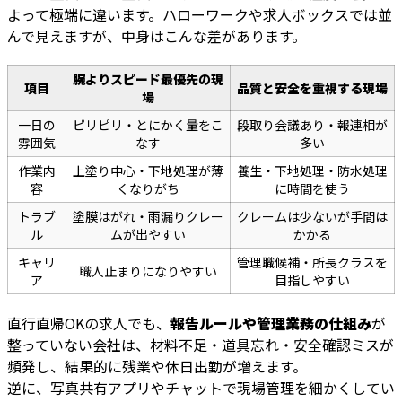
よって極端に違います。ハローワークや求人ボックスでは並
んで見えますが、中身はこんな差があります。
腕よりスピード最優先の現
項目
品質と安全を重視する現場
場
一日の
ピリピリ・とにかく量をこ
段取り会議あり・報連相が
雰囲気
なす
多い
作業内
上塗り中心・下地処理が薄
養生・下地処理・防水処理
容
くなりがち
に時間を使う
トラブ
塗膜はがれ・雨漏りクレー
クレームは少ないが手間は
ル
ムが出やすい
かかる
キャリ
管理職候補・所長クラスを
職人止まりになりやすい
ア
目指しやすい
直行直帰OKの求人でも、
報告ルールや管理業務の仕組み
が
整っていない会社は、材料不足・道具忘れ・安全確認ミスが
頻発し、結果的に残業や休日出勤が増えます。
逆に、写真共有アプリやチャットで現場管理を細かくしてい