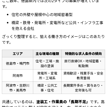
ここ数年、徳島県内では次の2タイプの募集が増えていま
す。
住宅の外壁や屋根中心の地域密着型
橋梁・鉄骨・発電所・変電所など公共・インフラ工事
を抱える会社
ざっくり整理すると、狙える働き方のイメージはこのあたり
です。
エリア
主な現場の種類
特徴的な求人条件の傾向
住宅・工場・施
直行直帰OK・地域密着・
徳島市・鳴門市
設の塗装
転勤無
発電所・変電
資格歓迎・残業手当・安全
阿南市
所・工場系
教育重視
阿波市・吉野川
橋梁・公共工
長期案件多め・賞与あり・
市・美馬市
事・住宅
定年後も可
共通しているのは、
塗装工・作業員の「長期不足」
です。高