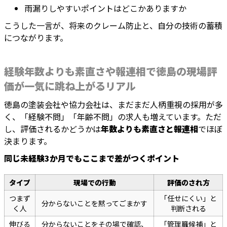
雨漏りしやすいポイントはどこかありますか
こうした一言が、将来のクレーム防止と、自分の技術の蓄積
につながります。
経験年数よりも素直さや報連相で徳島の現場評
価が一気に跳ね上がるリアル
徳島の塗装会社や協力会社は、まだまだ人柄重視の採用が多
く、「経験不問」「年齢不問」の求人も増えています。ただ
し、評価されるかどうかは
年数よりも素直さと報連相
でほぼ
決まります。
同じ未経験3か月でもここまで差がつくポイント
タイプ
現場での行動
評価のされ方
つまず
「任せにくい」と
分からないことを黙ってごまかす
く人
判断される
伸びる
分からないことをその場で確認、
「管理職候補」と