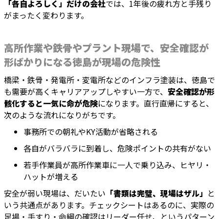
「各自よろしく」だけの会社
では、1年後の疲れ方と手残り
がまったく変わります。
高所作業や鉄骨やプラント現場で、安全確認が
形ばかりになる徳島が現場の危険性
橋梁・鉄骨・発電所・変電所などのインフラ塗装は、徳島で
も需要が高くキャリアアップしやすい一方で、
安全確認が形
骸化すると一気に命が危険
になります。直行直帰にすると、
次のような流れになりがちです。
事務所での朝礼やKY活動が省略される
各自がバラバラに到着し、危険ポイントの共有がない
若手作業員が高所作業車に一人で乗り込み、ヒヤリ・
ハットが増える
安全が弱い現場は、だいたい
「書類は完璧、現場はザル」
と
いう共通点があります。チェックシートはあるのに、実際の
足場・手すり・命綱の確認はリーダー任せ、というパターン