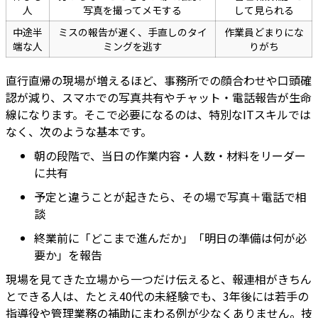
人
写真を撮ってメモする
して見られる
中途半
ミスの報告が遅く、手直しのタイ
作業員どまりにな
端な人
ミングを逃す
りがち
直行直帰の現場が増えるほど、事務所での顔合わせや口頭確
認が減り、スマホでの写真共有やチャット・電話報告が生命
線になります。そこで必要になるのは、特別なITスキルでは
なく、次のような基本です。
朝の段階で、当日の作業内容・人数・材料をリーダー
に共有
予定と違うことが起きたら、その場で写真＋電話で相
談
終業前に「どこまで進んだか」「明日の準備は何が必
要か」を報告
現場を見てきた立場から一つだけ伝えると、報連相がきちん
とできる人は、たとえ40代の未経験でも、3年後には若手の
指導役や管理業務の補助にまわる例が少なくありません。技