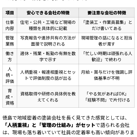
項目
安心できる会社の特徴
要注意な会社の特徴
仕事
住宅・公共・工場など現場の
「塗装工・作業員募集」と
内容
種類を具体的に記載
だけ書いてある
管理
写真報告や進捗共有の方法が
現場管理の話になると担当
業務
面接で説明される
者が濁す
働き
週休・残業・転勤の有無を数
「忙しい時期は頑張れる人
方
字で示す
歓迎」で終わり
人
人柄重視・報連相重視とセッ
月給・賞与だけを強調し評
柄・
トで評価制度の話が出る
価基準が不明
評価
育
資格取得や研修の具体例を教
「やる気があればOK」
成・
えてくれる
「経験不問」で片付ける
資格
徳島で地域密着の塗装会社を長く見てきた感覚としては、
「人柄重視」と「管理の仕組み」がセット
で語られる会社
は、現場も落ち着いていて社員の定着率も高い傾向がありま