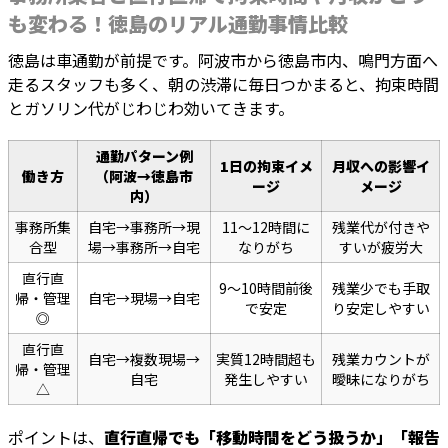
も変わる！徳島のリアル通勤事情比較
徳島は車通勤が前提です。阿波市から徳島市内、鳴門方面へ
走るスタッフも多く、朝の渋滞に毎日つかまると、拘束時間
とガソリン代がじわじわ効いてきます。
通勤パターン例
1日の拘束イメ
月収への影響イ
働き方
（阿波→徳島市
ージ
メージ
内）
事務所集
自宅→事務所→現
11〜12時間に
残業代が付きや
合型
場→事務所→自宅
なりがち
すいが疲労大
直行直
9〜10時間前後
残業少でも手取
帰・管理
自宅→現場→自宅
で安定
り安定しやすい
◎
直行直
自宅→複数現場→
実質12時間超も
残業カウントが
帰・管理
自宅
発生しやすい
曖昧になりがち
△
ポイントは、
直行直帰でも「移動時間をどう扱うか」「報告