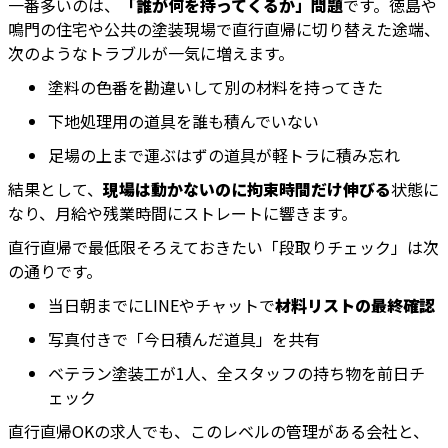
一番多いのは、
「誰が何を持ってくるか」問題
です。徳島や
鳴門の住宅や公共の塗装現場で直行直帰に切り替えた途端、
次のようなトラブルが一気に増えます。
塗料の色番を勘違いして別の材料を持ってきた
下地処理用の道具を誰も積んでいない
足場の上まで運ぶはずの道具が軽トラに積み忘れ
結果として、
現場は動かないのに拘束時間だけ伸びる
状態に
なり、月給や残業時間にストレートに響きます。
直行直帰で最低限そろえておきたい「段取りチェック」は次
の通りです。
当日朝までにLINEやチャットで
材料リストの最終確認
写真付きで「今日積んだ道具」を共有
ベテラン塗装工が1人、全スタッフの持ち物を前日チ
ェック
直行直帰OKの求人でも、このレベルの管理がある会社と、