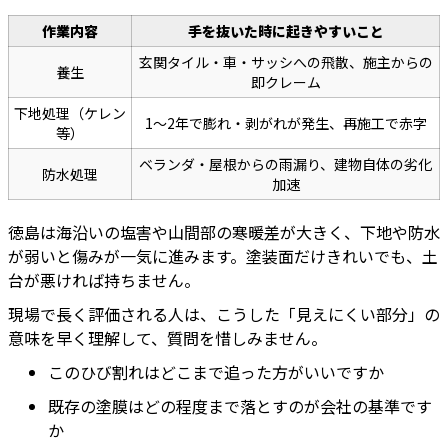
作業内容
手を抜いた時に起きやすいこと
玄関タイル・車・サッシへの飛散、施主からの
養生
即クレーム
下地処理（ケレン
1〜2年で膨れ・剥がれが発生、再施工で赤字
等）
ベランダ・屋根からの雨漏り、建物自体の劣化
防水処理
加速
徳島は海沿いの塩害や山間部の寒暖差が大きく、下地や防水
が弱いと傷みが一気に進みます。塗装面だけきれいでも、土
台が悪ければ持ちません。
現場で長く評価される人は、こうした「見えにくい部分」の
意味を早く理解して、質問を惜しみません。
このひび割れはどこまで追った方がいいですか
既存の塗膜はどの程度まで落とすのが会社の基準です
か