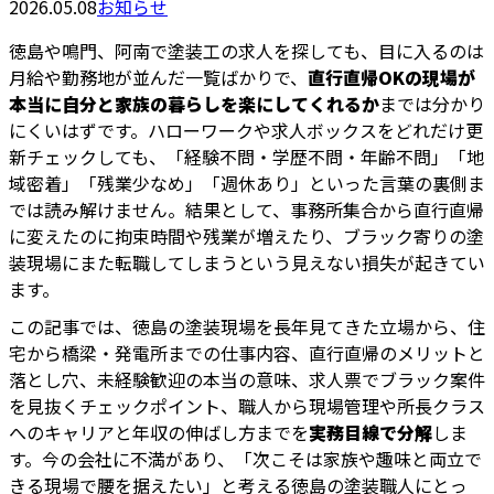
2026.05.08
お知らせ
徳島や鳴門、阿南で塗装工の求人を探しても、目に入るのは
月給や勤務地が並んだ一覧ばかりで、
直行直帰OKの現場が
本当に自分と家族の暮らしを楽にしてくれるか
までは分かり
にくいはずです。ハローワークや求人ボックスをどれだけ更
新チェックしても、「経験不問・学歴不問・年齢不問」「地
域密着」「残業少なめ」「週休あり」といった言葉の裏側ま
では読み解けません。結果として、事務所集合から直行直帰
に変えたのに拘束時間や残業が増えたり、ブラック寄りの塗
装現場にまた転職してしまうという見えない損失が起きてい
ます。
この記事では、徳島の塗装現場を長年見てきた立場から、住
宅から橋梁・発電所までの仕事内容、直行直帰のメリットと
落とし穴、未経験歓迎の本当の意味、求人票でブラック案件
を見抜くチェックポイント、職人から現場管理や所長クラス
へのキャリアと年収の伸ばし方までを
実務目線で分解
しま
す。今の会社に不満があり、「次こそは家族や趣味と両立で
きる現場で腰を据えたい」と考える徳島の塗装職人にとっ